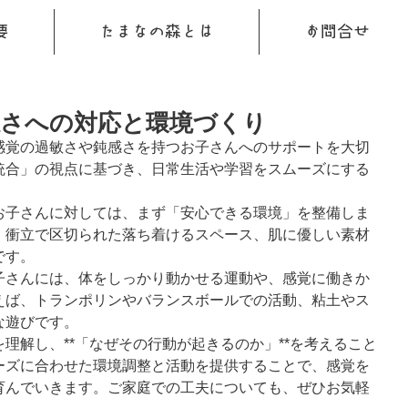
要
たまなの森とは
お問合せ
感さへの対応と環境づくり
感覚の過敏さや鈍感さを持つお子さんへのサポートを大切
統合」の視点に基づき、日常生活や学習をスムーズにする
お子さんに対しては、まず「安心できる環境」を整備しま
、衝立で区切られた落ち着けるスペース、肌に優しい素材
です。
子さんには、体をしっかり動かせる運動や、感覚に働きか
えば、トランポリンやバランスボールでの活動、粘土やス
な遊びです。
理解し、**「なぜその行動が起きるのか」**を考えること
ーズに合わせた環境調整と活動を提供することで、感覚を
育んでいきます。ご家庭での工夫についても、ぜひお気軽