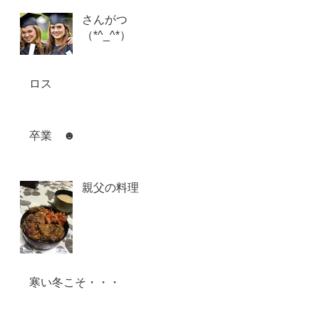
さんがつ
（*^_^*）
ロス
卒業 ☻
親父の料理
寒い冬こそ・・・