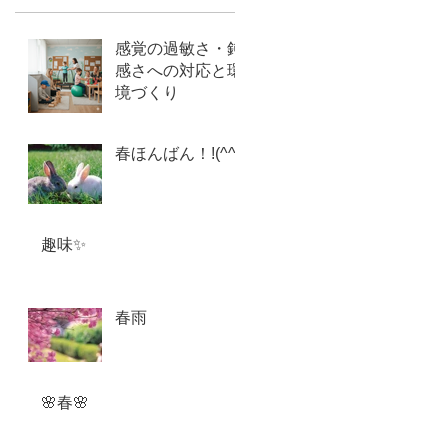
感覚の過敏さ・鈍
感さへの対応と環
境づくり
春ほんばん！!(^^)!
趣味✨
春雨
🌸春🌸