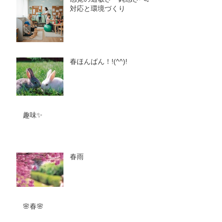
対応と環境づくり
春ほんばん！!(^^)!
趣味✨
春雨
🌸春🌸