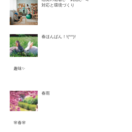
対応と環境づくり
春ほんばん！!(^^)!
趣味✨
春雨
🌸春🌸